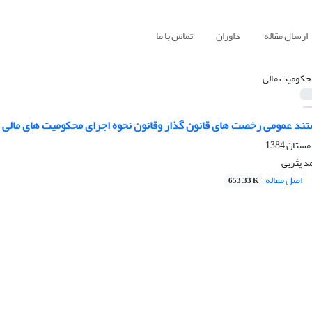
ارسال مقاله
داوران
تماس با ما
حکومیت مالی
ند عمومی رخصت های قانون گذار وقانون نحوه اجرای محکومیت های مالی مصو
د یثربی
اصل مقاله
653.33 K