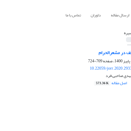
ارسال مقاله
داوران
تماس با ما
یره
قف در مشعرالحرام
709-724
10.22059/jorr.2020.293
مهدی صاحبی فرد
اصل مقاله
573.36 K