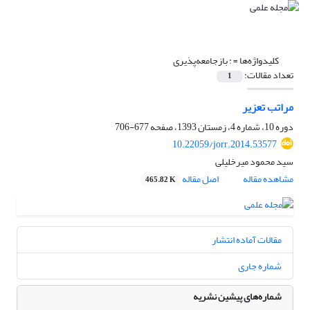
کلیدواژه‌ها =
: بازجامعه‌پذیری
تعداد مقالات:
1
مراتب تعزیر
دوره 10، شماره 4، زمستان 1393، صفحه
677-706
10.22059/jorr.2014.53577
سید محمود میرخلیلی
مشاهده مقاله
اصل مقاله
465.82 K
مقالات آماده انتشار
شماره جاری
شماره‌های پیشین نشریه