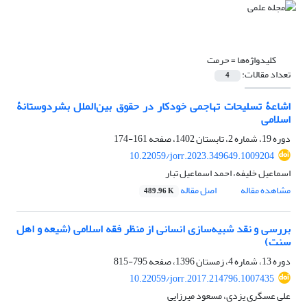
کلیدواژه‌ها =
حرمت
تعداد مقالات:
4
اشاعۀ تسلیحات تهاجمی خودکار در حقوق بین‌ا‌لملل بشردوستانۀ
اسلامی
دوره 19، شماره 2، تابستان 1402، صفحه
161-174
10.22059/jorr.2023.349649.1009204
اسماعیل خلیفه، احمد اسماعیل تبار
مشاهده مقاله
اصل مقاله
489.96 K
بررسی و نقد شبیه‌سازی انسانی از منظر فقه اسلامی (شیعه و اهل
سنت)
دوره 13، شماره 4، زمستان 1396، صفحه
795-815
10.22059/jorr.2017.214796.1007435
علی عسگری یزدی، مسعود میرزایی