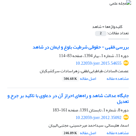
کلیدواژه‌ها =
شاهد
تعداد مقالات:
2
بررسی فقهی - حقوقی شرطیت بلوغ و ایمان در شاهد
دوره 11، شماره 1، بهار 1394، صفحه
83-114
10.22059/jorr.2015.54655
عصمت السادات طباطبایی لطفی، زهراسادات سرکشیکیان
مشاهده مقاله
اصل مقاله
506.68 K
جایگاه عدالت شاهد و راه‌های احراز آن در دعاوی با تاکید بر جرح و
تعدیل
دوره 8، شماره 1، تابستان 1391، صفحه
161-183
10.22059/jorr.2012.35092
اسماء هلیسائی، سیداحمد میرحسینی، مجتبی الهیان
مشاهده مقاله
اصل مقاله
246.89 K