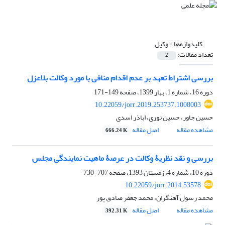
کلیدواژه‌ها =
وکیل
تعداد مقالات:
2
بررسی اشتراط تعهد بر عدم اقدام منافی با مورد وکالت بلاعزل
دوره 16، شماره 1، بهار 1399، صفحه
149-171
10.22059/jorr.2019.253737.1008003
حسین جاور، حسین نوری، اباذر اسدی
مشاهده مقاله
اصل مقاله
666.24 K
بررسی و نقد نظریۀ وکالت در عرصۀ ماهیت نمایندگی مجلس
دوره 10، شماره 4، زمستان 1393، صفحه
707-730
10.22059/jorr.2014.53578
محمد رسول آهنگران، محمد جعفر صادق پور
مشاهده مقاله
اصل مقاله
392.31 K