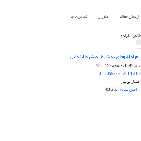
ارسال مقاله
داوران
تماس با ما
اکمیت اراده
م ادلۀ وفای به شرط به شرط ابتدایی
157-182
10.22059/jorr.2018.216
هناز بی‌نیاز
اصل مقاله
419.9 K