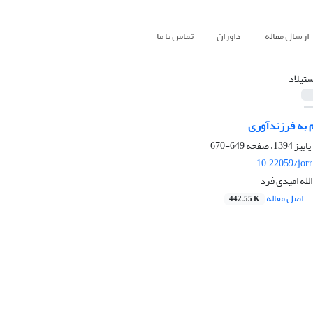
ارسال مقاله
داوران
تماس با ما
ستیلاد
م به فرزندآوری
649-670
10.22059/jor
لله امیدی فرد
اصل مقاله
442.55 K