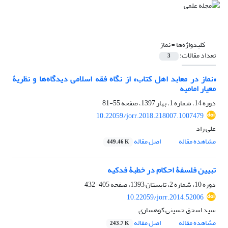
کلیدواژه‌ها =
نماز
تعداد مقالات:
3
«نماز در معابد اهل کتاب» از نگاه فقه اسلامی دیدگاه‌ها و نظریۀ
معیار امامیه
دوره 14، شماره 1، بهار 1397، صفحه
55-81
10.22059/jorr.2018.218007.1007479
علی راد
مشاهده مقاله
اصل مقاله
449.46 K
تبیین فلسفۀ احکام در خطبۀ فدکیه
دوره 10، شماره 2، تابستان 1393، صفحه
405-432
10.22059/jorr.2014.52006
سید اسحق حسینى کوهسارى
مشاهده مقاله
اصل مقاله
243.7 K