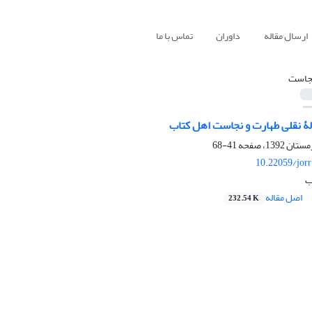
ارسال مقاله
داوران
تماس با ما
جاست
لۀ نقلی طهارت و نجاست اهل کتاب
41-68
10.22059/jor
ب
اصل مقاله
232.54 K