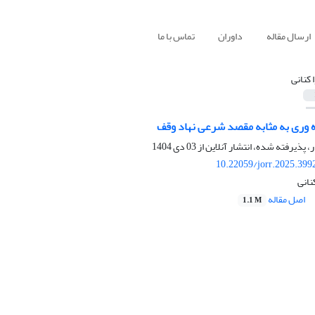
ارسال مقاله
داوران
تماس با ما
 کنانی
ه وری به مثابه مقصد شرعی نهاد وقف
ر، پذیرفته شده، انتشار آنلاین از
03 دی 1404
10.22059/jorr.2025.399
نانی
اصل مقاله
1.1 M