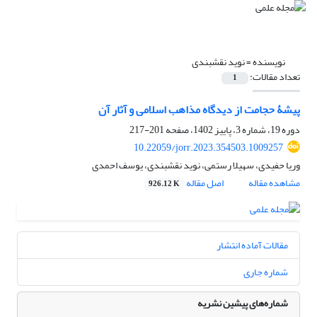
نویسنده =
نوید نقشبندی
تعداد مقالات:
1
پیشۀ حجامت از دیدگاه مذاهب اسلامی و آثار آن
دوره 19، شماره 3، پاییز 1402، صفحه
201-217
10.22059/jorr.2023.354503.1009257
وریا حفیدی، سهیلا رستمی، نوید نقشبندی، یوسف احمدی
مشاهده مقاله
اصل مقاله
926.12 K
مقالات آماده انتشار
شماره جاری
شماره‌های پیشین نشریه