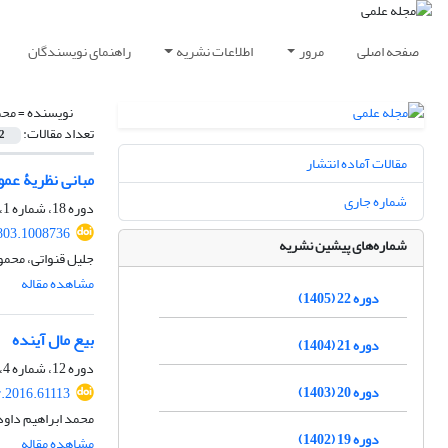
صفحه اصلی
مرور
اطلاعات نشریه
راهنمای نویسندگان
نویسنده =
محم
تعداد مقالات:
2
مقالات آماده انتشار
مبانی نظریۀ عمو
شماره جاری
دوره 18، شماره 1، بهار 1401، صفحه
803.1008736
شماره‌های پیشین نشریه
جلیل قنواتی، محمو
مشاهده مقاله
دوره 22 (1405)
بیع مال آینده
دوره 21 (1404)
دوره 12، شماره 4، زمستان 1395، صفحه
دوره 20 (1403)
r.2016.61113
محمد ابراهیم داود
دوره 19 (1402)
مشاهده مقاله