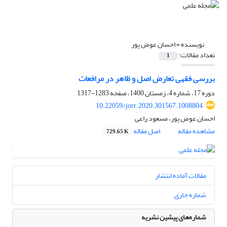
نویسنده =
احسان عوض پور
تعداد مقالات:
1
بررسی فقهی تعارض اصل و ظاهر در مرافعات
دوره 17، شماره 4، زمستان 1400، صفحه
1283-1317
10.22059/jorr.2020.301567.1008804
احسان عوض پور، مسعود راعی
مشاهده مقاله
اصل مقاله
729.65 K
مقالات آماده انتشار
شماره جاری
شماره‌های پیشین نشریه