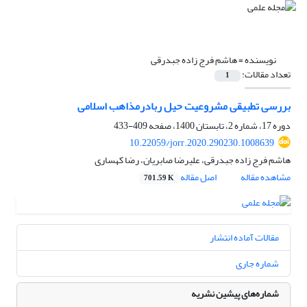
نویسنده =
هاشم فرج زاده جبدرقی
تعداد مقالات:
1
بررسی تطبیقی مشروعیت حیل ربادرمذاهب اسلامی
دوره 17، شماره 2، تابستان 1400، صفحه
409-433
10.22059/jorr.2020.290230.1008639
هاشم فرج زاده جبدرقی، علیرضا صابریان، رضا کهساری
مشاهده مقاله
اصل مقاله
701.59 K
مقالات آماده انتشار
شماره جاری
شماره‌های پیشین نشریه