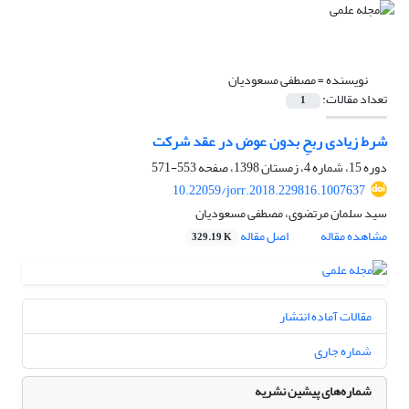
نویسنده =
مصطفی مسعودیان
تعداد مقالات:
1
شرط زیادی ربحِ بدون عوض در عقد شرکت
دوره 15، شماره 4، زمستان 1398، صفحه
553-571
10.22059/jorr.2018.229816.1007637
سید سلمان مرتضوی، مصطفی مسعودیان
مشاهده مقاله
اصل مقاله
329.19 K
مقالات آماده انتشار
شماره جاری
شماره‌های پیشین نشریه