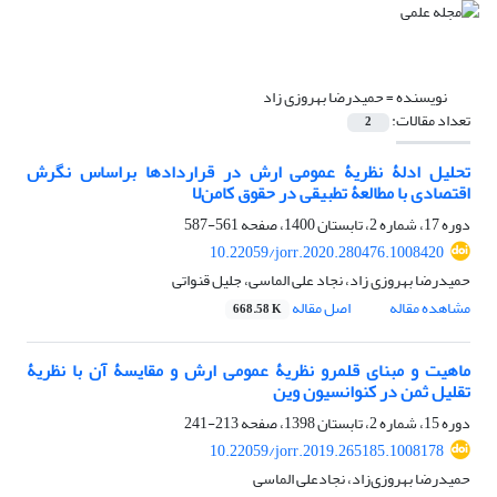
نویسنده =
حمیدرضا بهروزی زاد
تعداد مقالات:
2
تحلیل ادلۀ نظریۀ عمومی ارش در قراردادها براساس نگرش
اقتصادی با مطالعۀ تطبیقی در حقوق کامن‌لا
دوره 17، شماره 2، تابستان 1400، صفحه
561-587
10.22059/jorr.2020.280476.1008420
حمیدرضا بهروزی زاد، نجاد علی الماسی، جلیل قنواتی
مشاهده مقاله
اصل مقاله
668.58 K
ماهیت و مبنای قلمرو نظریۀ عمومی ارش و مقایسۀ آن با نظریۀ
تقلیل ثمن در کنوانسیون وین
دوره 15، شماره 2، تابستان 1398، صفحه
213-241
10.22059/jorr.2019.265185.1008178
حمیدرضا بهروزی‌زاد، نجادعلی الماسی