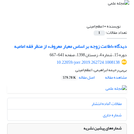
نویسنده =
اعظم امینی
تعداد مقالات:
1
دیدگاه «اطاعت زوجه بر اساس معیار معروف» از منظر فقه امامیه
دوره 15، شماره 4، زمستان 1398، صفحه
641-667
10.22059/jorr.2019.262724.1008138
بی‌بی رحیمه ابراهیمی، اعظم امینی
مشاهده مقاله
اصل مقاله
579.78 K
مقالات آماده انتشار
شماره جاری
شماره‌های پیشین نشریه