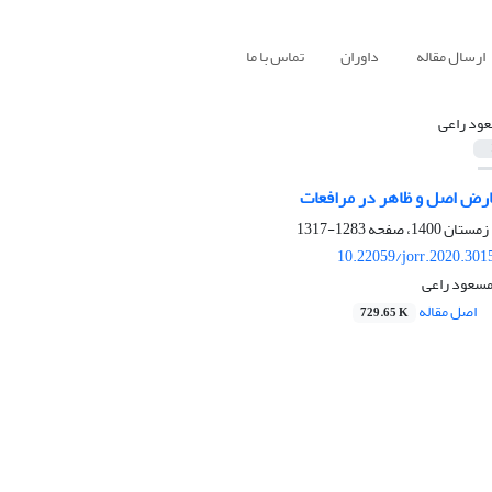
ارسال مقاله
داوران
تماس با ما
ود راعی
رض اصل و ظاهر در مرافعات
1283-1317
10.22059/jorr.2020.301
مسعود راعی
اصل مقاله
729.65 K