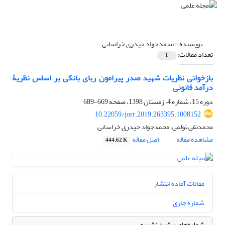
نویسنده =
محمدجواد حیدری خراسانی
تعداد مقالات:
1
بازخوانی نظریات شهید صدر پیرامون ربای بانکی بر اساس نظریۀ
درآمد قانونی
دوره 15، شماره 4، زمستان 1398، صفحه
669-689
10.22059/jorr.2019.263395.1008152
محمدتقی تولمی، محمدجواد حیدری خراسانی
مشاهده مقاله
اصل مقاله
444.62 K
مقالات آماده انتشار
شماره جاری
شماره‌های پیشین نشریه