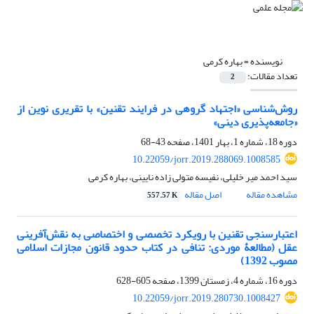
نویسنده =
بهاره کرمی
تعداد مقالات:
2
روش‌شناسی «اجتهاد گروهی در فرایند تقنین» با تقریری نوین از
«جامعه‌پذیری دینی»
دوره 18، شماره 1، بهار 1401، صفحه
43-68
10.22059/jorr.2019.288069.1008585
سید احمد میر خلیلی، نفیسه متولی زاده نایینی، بهاره کرمی
مشاهده مقاله
اصل مقاله
557.57 K
اعتبارسنجی تقنین با رویکرد تخصصی و اختصاصی به نقش‌آفرینی
عقل (مطالعۀ موردی: تنافی در کتاب حدود قانون مجازات اسلامی
مصوب 1392)
دوره 16، شماره 4، زمستان 1399، صفحه
605-628
10.22059/jorr.2019.280730.1008427