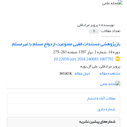
نویسنده =
پرویز مرادقلی
تعداد مقالات:
1
بازپژوهشی مستندات فقهی ممنوعیت ازدواج مسلم با غیرمسلم
دوره 14، شماره 1، بهار 1397، صفحه
261-279
10.22059/jorr.2018.240683.1007792
پرویز مرادقلی، علی آل بویه
مشاهده مقاله
اصل مقاله
363.02 K
مقالات آماده انتشار
شماره جاری
شماره‌های پیشین نشریه