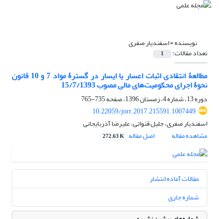
نویسنده =
اسفندیار صفری
تعداد مقالات:
1
مطالعۀ انتقادی اثبات اعسار یا ایسار در گسترۀ مواد 7 و 10 قانون
نحوۀ اجرای محکومیت‌های مالی مصوب 15/7/1393
دوره 13، شماره 4، زمستان 1396، صفحه
735-765
10.22059/jorr.2017.215591.1007449
اسفندیار صفری، جلیل قنواتی، علیرضا آذربایجانی
مشاهده مقاله
اصل مقاله
272.63 K
مقالات آماده انتشار
شماره جاری
شماره‌های پیشین نشریه