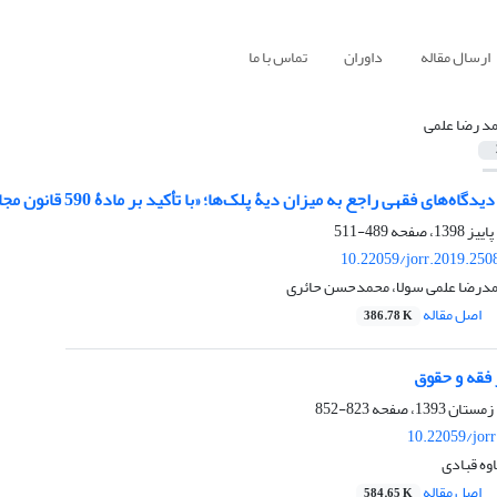
ارسال مقاله
داوران
تماس با ما
د رضا علمی
ه‌های فقهی راجع به میزان دیۀ پلک‌ها؛ «با تأکید بر مادۀ 590 قانون مجازات اسلامی»
489-511
10.22059/jorr.2019.250
مدرضا علمی سولا، محمدحسن حائری
اصل مقاله
386.78 K
فقه و حقوق
823-852
10.22059/jor
وه قبادی
اصل مقاله
584.65 K