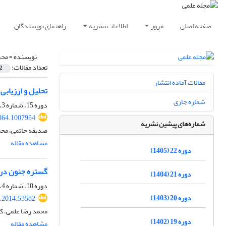
صفحه اصلی
مرور
اطلاعات نشریه
راهنمای نویسندگان
نویسنده =
محم
تعداد مقالات:
2
مقالات آماده انتشار
تحلیل و ارزیابی دیدگا
شماره جاری
دوره 15، شماره 3، پاییز 1398، صفحه
864.1007954
شماره‌های پیشین نشریه
صدیقه حاتمی، مح
مشاهده مقاله
دوره 22 (1405)
گستره جنون در 
دوره 21 (1404)
دوره 10، شماره 4، زمستان 1393، صفحه
دوره 20 (1403)
r.2014.53582
محمد رضا علمی، کا
دوره 19 (1402)
مشاهده مقاله