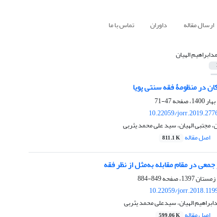
ارسال مقاله
داوران
تماس با ما
دابراهیم الهیان
کان در منظومۀ فقه سنتی پویا
47-71
10.22059/jorr.2019.277
ن، مجتبی الهیان، سید علی محمد یثربی
اصل مقاله
811.1 K
معی در مقام مقابله به‌مثل از نظر فقه
849-884
10.22059/jorr.2018.119
دابراهیم الهیان، سیدعلی محمد یثربی
اصل مقاله
599.06 K