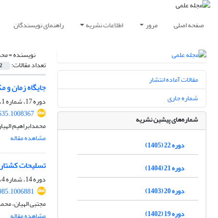
صفحه اصلی
مرور
اطلاعات نشریه
راهنمای نویسندگان
نویسنده =
محم
تعداد مقالات:
2
مقالات آماده انتشار
جایگاه زمان و م
شماره جاری
دوره 17، شماره 1، بهار 1400، صفحه
635.1008367
شماره‌های پیشین نشریه
محمدابراهیم الهیا
مشاهده مقاله
دوره 22 (1405)
تسلیحات کشتار ج
دوره 21 (1404)
دوره 14، شماره 4، زمستان 1397، صفحه
دوره 20 (1403)
985.1006881
مجتبی الهیان، محم
دوره 19 (1402)
مشاهده مقاله