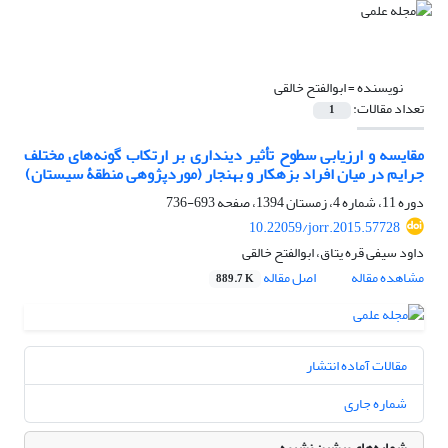
نویسنده =
ابوالفتح خالقی
تعداد مقالات:
1
مقایسه و ارزیابی سطوح تأثیر دینداری بر ارتکاب گونه‌های مختلف
جرایم در میان افراد بزهکار و بهنجار (موردپژوهی منطقۀ سیستان)
دوره 11، شماره 4، زمستان 1394، صفحه
693-736
10.22059/jorr.2015.57728
داود سیفی قره یتاق، ابوالفتح خالقی
مشاهده مقاله
اصل مقاله
889.7 K
مقالات آماده انتشار
شماره جاری
شماره‌های پیشین نشریه