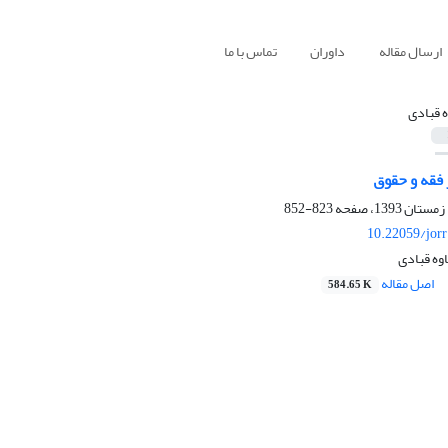
ارسال مقاله
داوران
تماس با ما
ه قبادی
فقه و حقوق
823-852
10.22059/jor
وه قبادی
اصل مقاله
584.65 K