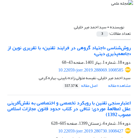
نویسنده =
سید احمد میر خلیلی
تعداد مقالات:
3
روش‌شناسی «اجتهاد گروهی در فرایند تقنین» با تقریری نوین از
«جامعه‌پذیری دینی»
دوره 18، شماره 1، بهار 1401، صفحه
43-68
10.22059/jorr.2019.288069.1008585
سید احمد میر خلیلی، نفیسه متولی زاده نایینی، بهاره کرمی
مشاهده مقاله
اصل مقاله
557.57 K
اعتبارسنجی تقنین با رویکرد تخصصی و اختصاصی به نقش‌آفرینی
عقل (مطالعۀ موردی: تنافی در کتاب حدود قانون مجازات اسلامی
مصوب 1392)
دوره 16، شماره 4، زمستان 1399، صفحه
605-628
10.22059/jorr.2019.280730.1008427