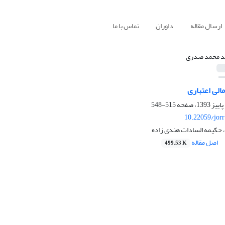
ارسال مقاله
داوران
تماس با ما
 محمد صدری
الی اعتباری
515-548
10.22059/jor
حکیمه السادات هندی زاده
اصل مقاله
499.53 K