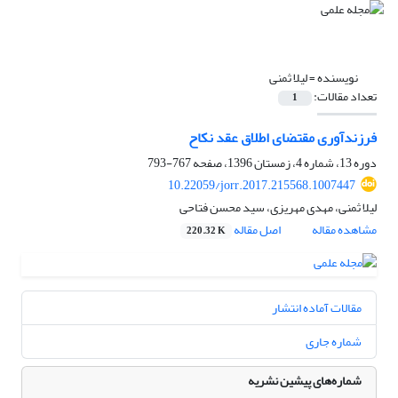
نویسنده =
لیلا ثمنی
تعداد مقالات:
1
فرزندآوری مقتضای اطلاق عقد نکاح
دوره 13، شماره 4، زمستان 1396، صفحه
767-793
10.22059/jorr.2017.215568.1007447
لیلا ثمنی، مهدی مهریزی، سید محسن فتاحی
مشاهده مقاله
اصل مقاله
220.32 K
مقالات آماده انتشار
شماره جاری
شماره‌های پیشین نشریه