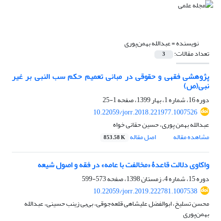
نویسنده =
عبدالله بهمن‌پوری
تعداد مقالات:
3
پژوهشی فقهی و حقوقی در مبانی تعمیم حکم سب النبی بر غیر
نبی(ص)
دوره 16، شماره 1، بهار 1399، صفحه
1-25
10.22059/jorr.2018.221977.1007526
عبدالله بهمن پوری، حسین حقانی خواه
مشاهده مقاله
اصل مقاله
853.58 K
واکاوی دلالت قاعدۀ «مخالفت با عامه» در فقه و اصول شیعه
دوره 15، شماره 4، زمستان 1398، صفحه
573-599
10.22059/jorr.2019.222781.1007538
محسن تسلیخ، ابوالفضل علیشاهی قلعه‌جوقی، بی‌بی زینب حسینی، عبدالله
بهمن‌پوری