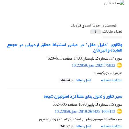
نویسنده =
هرمز اسدی کوه باد
تعداد مقالات:
2
واکاوی "دلیل عقل" در مبانی استنباط محقق اردبیلی در مجمع
الفایده و البرهان
دوره 17، شماره 2، تابستان 1400، صفحه
611-628
10.22059/jorr.2021.75832
هرمز اسدی کوه باد
مشاهده مقاله
اصل مقاله
564.64 K
سیر تطور و تحول بنای عقلا نزد اصولیون شیعه
دوره 15، شماره 3، پاییز 1398، صفحه
535-552
10.22059/jorr.2019.261425.1008113
سیده فاطمه موسوی، هرمز اسدی کوهباد، جواد پنجه‌پور
مشاهده مقاله
اصل مقاله
349.57 K