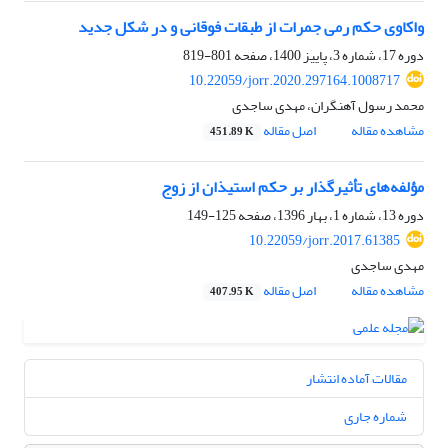
واکاوی حکم رمی جمرات از طبقات فوقانی و در شکل جدید
دوره 17، شماره 3، پاییز 1400، صفحه
801-819
10.22059/jorr.2020.297164.1008717
محمد رسول آهنگران، مهدی ساجدی
مشاهده مقاله
اصل مقاله
451.89 K
مؤلفه‌های تأثیرگذار بر حکم استیذان از زوج
دوره 13، شماره 1، بهار 1396، صفحه
125-149
10.22059/jorr.2017.61385
مهدی ساجدی
مشاهده مقاله
اصل مقاله
407.95 K
مقالات آماده انتشار
شماره جاری