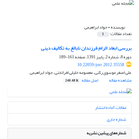
نویسنده =
جواد ابراهیمی
تعداد مقالات:
1
بررسی ابعاد الزام فرزندان نابالغ به تکالیف دینی
دوره 8، شماره 2، پاییز 1391، صفحه
161-189
10.22059/jorr.2012.35558
علی اصغر موسوی رکنی، معصومه خلیلی افراتختی، جواد ابراهیمی
مشاهده مقاله
اصل مقاله
240.48 K
مقالات آماده انتشار
شماره جاری
شماره‌های پیشین نشریه