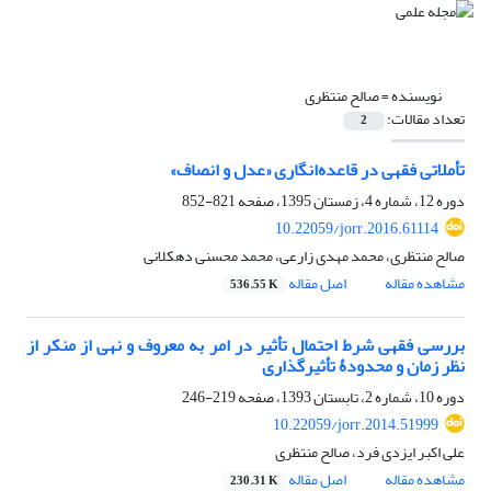
نویسنده =
صالح منتظری
تعداد مقالات:
2
تأملاتی فقهی در قاعده‌انگاری «عدل و انصاف»
دوره 12، شماره 4، زمستان 1395، صفحه
821-852
10.22059/jorr.2016.61114
صالح منتظری، محمد مهدی زارعی، محمد محسنی دهکلانی
مشاهده مقاله
اصل مقاله
536.55 K
بررسی فقهی شرط احتمال تأثیر در امر به معروف و نهی از منکر از
نظر زمان و محدودۀ تأثیرگذاری
دوره 10، شماره 2، تابستان 1393، صفحه
219-246
10.22059/jorr.2014.51999
علی اکبر ایزدی فرد، صالح منتظری
مشاهده مقاله
اصل مقاله
230.31 K