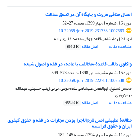
اَعمال منافی مروت و جایگاه آن در تحقق عدالت
دوره 16، شماره 1، بهار 1399، صفحه
27-52
10.22059/jorr.2019.231733.1007663
ابوالفضل علیشاهی قلعه جوقی، محمد غفاری زاده
مشاهده مقاله
اصل مقاله
609.3 K
واکاوی دلالت قاعدۀ «مخالفت با عامه» در فقه و اصول شیعه
دوره 15، شماره 4، زمستان 1398، صفحه
573-599
10.22059/jorr.2019.222781.1007538
محسن تسلیخ، ابوالفضل علیشاهی قلعه‌جوقی، بی‌بی زینب حسینی، عبدالله
بهمن‌پوری
مشاهده مقاله
اصل مقاله
455.49 K
مطالعۀ تطبیقی اصل لازم‌الاجرا بودن مجازات در فقه و حقوق کیفری
ایران و حقوق فرانسه
دوره 11، شماره 1، بهار 1394، صفحه
145-182