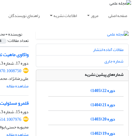
صفحه اصلی
مرور
اطلاعات نشریه
راهنمای نویسندگان
نویسنده =
محم
تعداد مقالات:
6
مقالات آماده انتشار
واکاوی ماهیت ت
شماره جاری
دوره 17، شماره 3، پاییز 1400، صفحه
970.1008750
شماره‌های پیشین نشریه
علی رضانژاد، محمد
مشاهده مقاله
دوره 22 (1405)
قلمرو مسئولیت
دوره 21 (1404)
دوره 15، شماره 3، پاییز 1398، صفحه
دوره 20 (1403)
514.1007976
محبوبه حسنی ابوا
دوره 19 (1402)
مشاهده مقاله