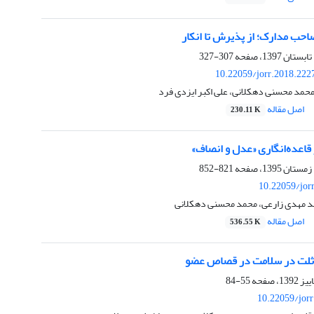
حب مدارک؛ از پذیرش تا انکار
307-327
10.22059/jorr.2018.222
حمد محسنی دهکلانی، علی اکبر ایزدی فرد
اصل مقاله
230.11 K
 قاعده‌انگاری «عدل و انصاف»
821-852
10.22059/jor
د مهدی زارعی، محمد محسنی دهکلانی
اصل مقاله
536.55 K
اثلت در سلامت در قصاص عضو
55-84
10.22059/jor