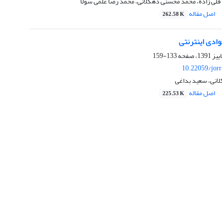
 قلی زاده، محمد محسنی دهکلانی، محمد رضا علمی سولا
اصل مقاله
262.58 K
وادی اینترنتی
133-159
10.22059/jor
انی، سعید بداغی
اصل مقاله
225.53 K