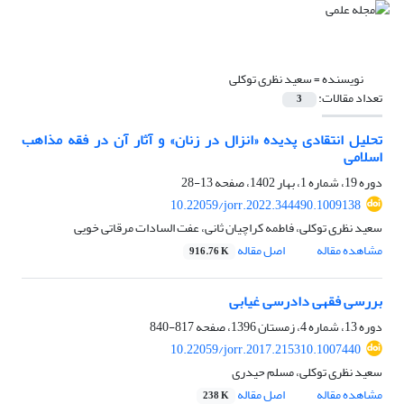
نویسنده =
سعید نظری توکلی
تعداد مقالات:
3
تحلیل انتقادی پدیده «انزال در زنان» و آثار آن در فقه مذاهب
اسلامی
دوره 19، شماره 1، بهار 1402، صفحه
13-28
10.22059/jorr.2022.344490.1009138
سعید نظری توکلی، فاطمه کراچیان ثانی، عفت السادات مرقاتی خویی
مشاهده مقاله
اصل مقاله
916.76 K
بررسی فقهی دادرسی غیابی
دوره 13، شماره 4، زمستان 1396، صفحه
817-840
10.22059/jorr.2017.215310.1007440
سعید نظری توکلی، مسلم حیدری
مشاهده مقاله
اصل مقاله
238 K