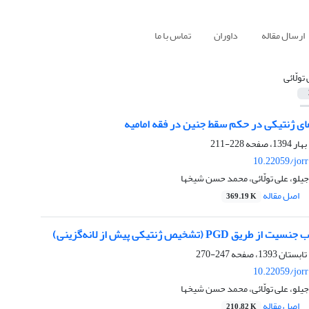
ارسال مقاله
داوران
تماس با ما
تولّائی
های ژنتیکی در حکم سقط جنین در فقه امامیه
228-211
10.22059/jor
جیلو، علی تولّائی، محمد حسن شیخها
اصل مقاله
369.19 K
PG (تشخیص ژنتیکی پیش از لانه‌گزینی)
247-270
10.22059/jor
جیلو، علی تولّائی، محمد حسن شیخها
اصل مقاله
210.82 K